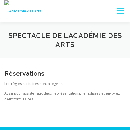
Aller
au
Menu
contenu
ACCUEIL
S’INSCRIRE À L’ACADÉMIE
SPECTACLE DE L’ACADÉMIE DES
ARTS
NOS COURS
ÉQUIPE PÉDAGOGIQUE
Réservations
INFOS GÉNÉRALES
CONTACT
AGENDA
Les règles sanitaires sont allégées.
Aussi pour assister aux deux représentations, remplissez et envoyez
deux formulaires.