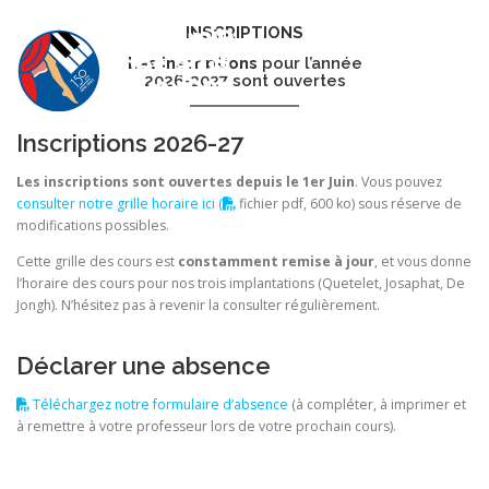
Aller
au
INSCRIPTIONS
Menu
contenu
Les inscriptions
pour l’année
2026-2027 sont ouvertes
Inscriptions 2026-27
Les inscriptions sont ouvertes depuis le 1er Juin
. Vous pouvez
consulter notre grille horaire ici (
fichier pdf, 600 ko) sous réserve de
ACCUEIL
S’INSCRIRE À L’ACADÉMIE
modifications possibles.
Cette grille des cours est
constamment remise à jour
, et vous donne
l’horaire des cours pour nos trois implantations (Quetelet, Josaphat, De
NOS COURS
ÉQUIPE PÉDAGOGIQUE
Jongh). N’hésitez pas à revenir la consulter régulièrement.
Déclarer une absence
INFOS GÉNÉRALES
CONTACT
AGENDA
Téléchargez notre formulaire d’absence
(à compléter, à imprimer et
à remettre à votre professeur lors de votre prochain cours).