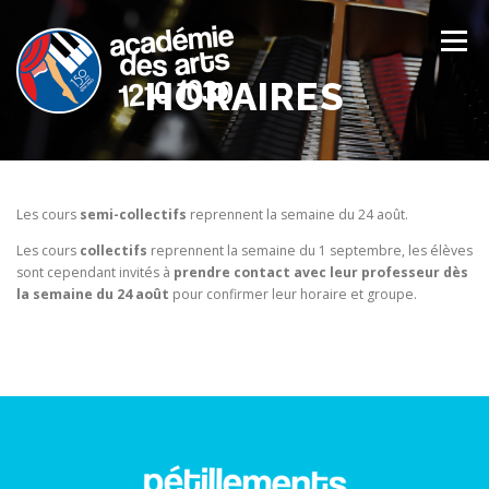
Aller
au
Menu
contenu
HORAIRES
ACCUEIL
S’INSCRIRE À L’ACADÉMIE
Les cours
semi-collectifs
reprennent la semaine du 24 août.
Les cours
collectifs
reprennent la semaine du 1 septembre, les élèves
sont cependant invités à
prendre contact avec leur professeur dès
NOS COURS
ÉQUIPE PÉDAGOGIQUE
la semaine du 24 août
pour confirmer leur horaire et groupe.
INFOS GÉNÉRALES
CONTACT
AGENDA