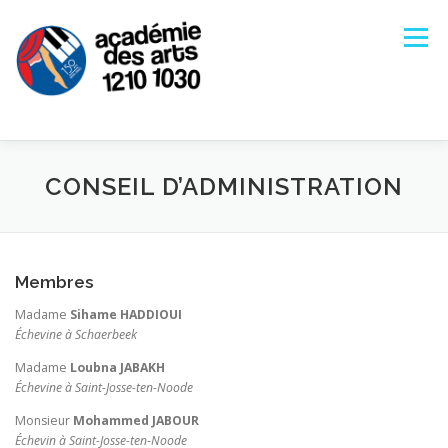
Aller
au
Menu
contenu
ACCUEIL
S’INSCRIRE À L’ACADÉMIE
CONSEIL D’ADMINISTRATION
NOS COURS
ÉQUIPE PÉDAGOGIQUE
Membres
Madame
Sihame HADDIOUI
INFOS GÉNÉRALES
CONTACT
AGENDA
Échevine à Schaerbeek
Madame
Loubna JABAKH
Échevine à Saint-Josse-ten-Noode
Monsieur
Mohammed JABOUR
Échevin à Saint-Josse-ten-Noode