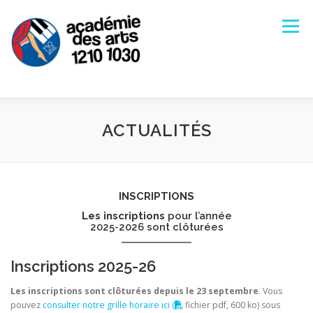
Aller
au
Menu
contenu
ACCUEIL
S’INSCRIRE À L’ACADÉMIE
ACTUALITÉS
NOS COURS
ÉQUIPE PÉDAGOGIQUE
INSCRIPTIONS
Les inscriptions
pour l’année
2025-2026 sont clôturées
INFOS GÉNÉRALES
CONTACT
AGENDA
Inscriptions 2025-26
Les inscriptions sont clôturées depuis le 23 septembre
. Vous
pouvez
consulter notre grille horaire ici (
fichier pdf, 600 ko) sous